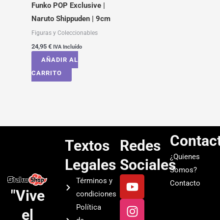
Funko POP Exclusive |
Naruto Shippuden | 9cm
Figuras y Coleccionables
24,95
€
IVA Incluído
AÑADIR AL
CARRITO
Contac
Textos
Redes
¿Quienes
Legales
Sociales
Somos?
Y
I
T
S
Términos y
Contacto
o
n
i
p
"Vive
condiciones
u
s
k
o
Política
el
t
t
t
t