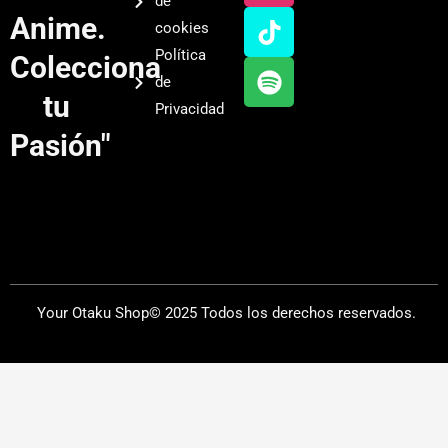
de
u
a
o
i
Anime.
cookies
b
g
k
f
Política
Colecciona
e
r
y
de
a
tu
Privacidad
m
Pasión"
Your Otaku Shop© 2025 Todos los derechos reservados.