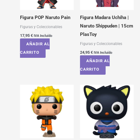
Figura POP Naruto Pain
Figura Madara Uchiha |
Naruto Shippuden | 15cm
Figuras y Coleccionables
PlasToy
17,95
€
IVA Incluído
Figuras y Coleccionables
AÑADIR AL
CARRITO
24,95
€
IVA Incluído
AÑADIR AL
CARRITO