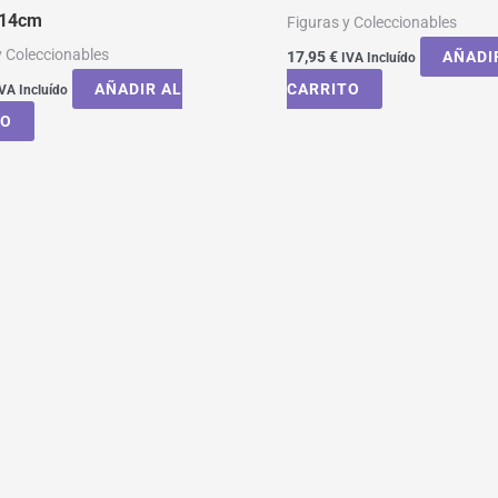
 14cm
Figuras y Coleccionables
y Coleccionables
17,95
€
AÑADI
IVA Incluído
AÑADIR AL
CARRITO
VA Incluído
TO