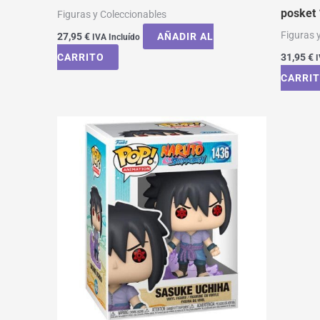
posket
Figuras y Coleccionables
Figuras 
27,95
€
AÑADIR AL
IVA Incluído
CARRITO
31,95
€
I
CARRI