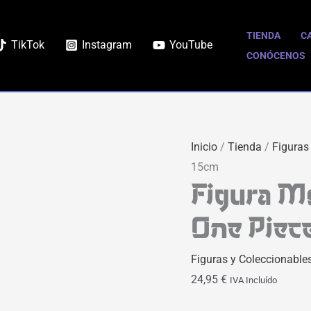
TIENDA
C
TikTok
Instagram
YouTube
CONÓCENOS
Inicio
/
Tienda
/
Figuras
15cm
Figura Mo
One Piec
Figuras y Coleccionable
24,95
€
IVA Incluído