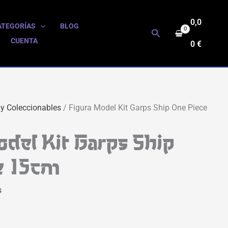
0,0
ATEGORÍAS
BLOG
Buscar
CUENTA
0
€
 y Coleccionables
/ Figura Model Kit Garps Ship One Piece
del Kit Garps Ship
e 15cm
s