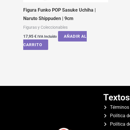
Figura Funko POP Sasuke Uchiha |
Naruto Shippuden | 9cm
Figuras y Coleccionables
17,95
€
AÑADIR AL
IVA Incluído
CARRITO
Textos
Términos 
Política d
Política 