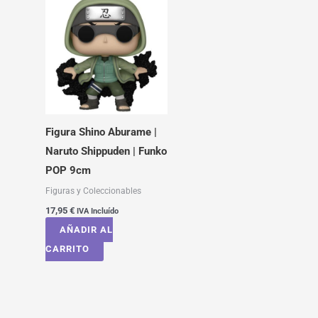
Figura Shino Aburame |
Naruto Shippuden | Funko
POP 9cm
Figuras y Coleccionables
17,95
€
IVA Incluído
AÑADIR AL
CARRITO