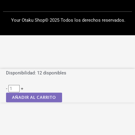
Your Otaku Shop© 2025 Todos los derechos reservados.
Figura
Disponibilidad:
12 disponibles
Monkey
-
+
D.Luffy
Gear5
AÑADIR AL CARRITO
Grandista
One
Piece
22cm