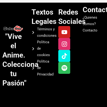
Contac
Textos
Redes
¿Quienes
Legales
Sociales
Somos?
Y
I
T
S
Términos y
Contacto
o
n
i
p
"Vive
condiciones
u
s
k
o
Política
el
t
t
t
t
de
u
a
o
i
Anime.
cookies
b
g
k
f
Política
Colecciona
e
r
y
de
a
tu
Privacidad
m
Pasión"