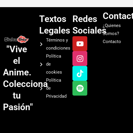
Contac
Textos
Redes
¿Quienes
Legales
Sociales
Somos?
Y
I
T
S
Términos y
Contacto
o
n
i
p
"Vive
condiciones
u
s
k
o
Política
el
t
t
t
t
de
u
a
o
i
Anime.
cookies
b
g
k
f
Política
Colecciona
e
r
y
de
a
tu
Privacidad
m
Pasión"