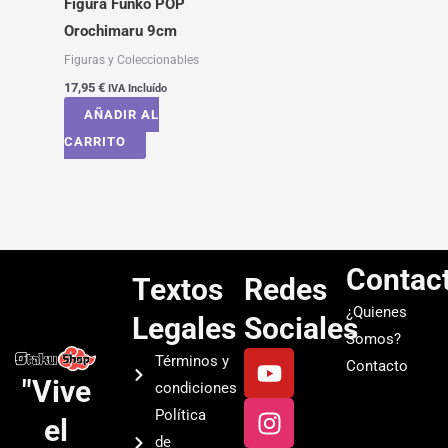
Figura Funko POP
Orochimaru 9cm
Figuras y Coleccionables
17,95
€
IVA Incluído
AÑADIR AL
CARRITO
Contac
Textos
Redes
¿Quienes
Legales
Sociales
Somos?
Y
I
T
S
Términos y
Contacto
o
n
i
p
"Vive
condiciones
u
s
k
o
Política
el
t
t
t
t
de