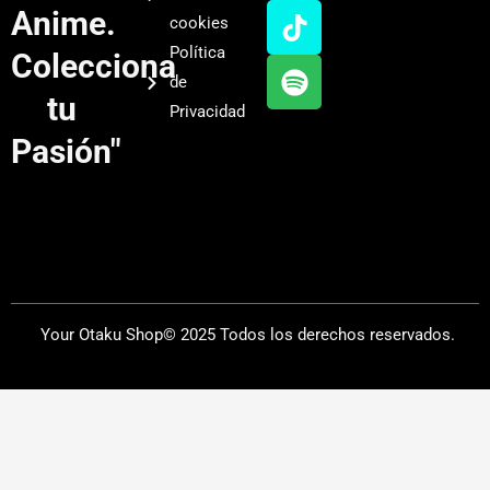
u
a
o
i
Anime.
cookies
b
g
k
f
Política
Colecciona
e
r
y
de
a
tu
Privacidad
m
Pasión"
Your Otaku Shop© 2025 Todos los derechos reservados.