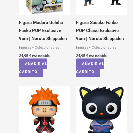
Figura Madara Uchiha
Figura Sasuke Funko
Funko POP Exclusive
POP Chase Exclusive
9cm | Naruto Shippuden
9cm | Naruto Shippuden
Figuras y Coleccionables
Figuras y Coleccionables
24,95
€
24,95
€
IVA Incluído
IVA Incluído
AÑADIR AL
AÑADIR AL
CARRITO
CARRITO