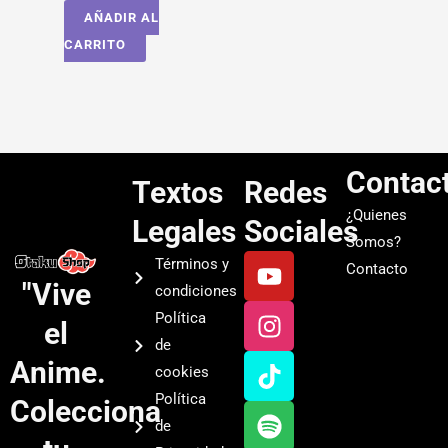
AÑADIR AL
CARRITO
Contac
Textos
Redes
¿Quienes
Legales
Sociales
Somos?
Y
I
T
S
Términos y
Contacto
o
n
i
p
"Vive
condiciones
u
s
k
o
Política
el
t
t
t
t
de
u
a
o
i
Anime.
cookies
b
g
k
f
Política
Colecciona
e
r
y
de
a