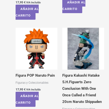
17,95
€
AÑADIR AL
IVA Incluído
AÑADIR AL
CARRITO
CARRITO
Figura POP Naruto Pain
Figura Kakashi Hatake
S.H.Figuarts Zero
Figuras y Coleccionables
Conclusion With One
17,95
€
IVA Incluído
Once Called a Friend
AÑADIR AL
20cm Naruto Shippuden
CARRITO
Figuras y Coleccionables