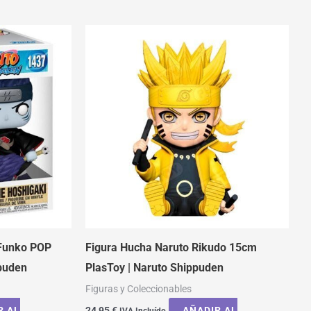
 Funko POP
Figura Hucha Naruto Rikudo 15cm
puden
PlasToy | Naruto Shippuden
Figuras y Coleccionables
R AL
24,95
€
AÑADIR AL
IVA Incluído