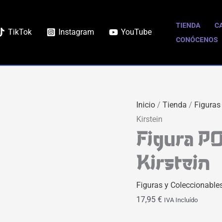
TIENDA
C
TikTok
Instagram
YouTube
CONÓCENOS
Inicio
/
Tienda
/
Figuras
Kirstein
Figura PO
Kirstein
Figuras y Coleccionable
17,95
€
IVA Incluído