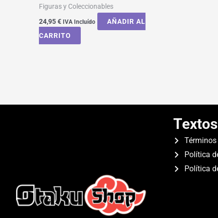
Figuras y Coleccionables
24,95
€
AÑADIR AL
IVA Incluído
CARRITO
Textos
Términos 
Política d
Política 