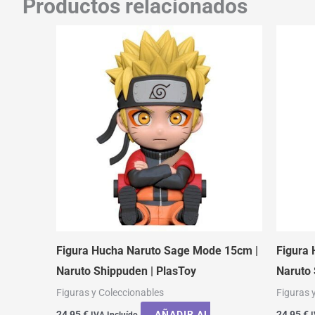
Productos relacionados
Figura Hucha Naruto Sage Mode 15cm |
Figura 
Naruto Shippuden | PlasToy
Naruto 
Figuras y Coleccionables
Figuras 
24,95
€
AÑADIR AL
24,95
€
IVA Incluído
I