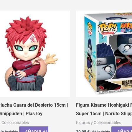
Hucha Gaara del Desierto 15cm |
Figura Kisame Hoshigaki
Shippuden | PlasToy
Super 15cm | Naruto Ship
y Coleccionables
Figuras y Coleccionables
AÑADIR AL
29,95
€
AÑADI
VA Incluído
IVA Incluído