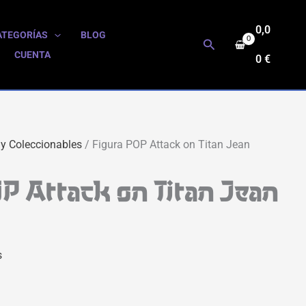
0,0
ATEGORÍAS
BLOG
Buscar
CUENTA
0
€
 y Coleccionables
/ Figura POP Attack on Titan Jean
P Attack on Titan Jean
s