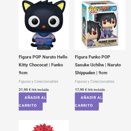
Figura POP Naruto Hello
Figura Funko POP
Kitty Chococat | Funko
Sasuke Uchiha | Naruto
9cm
Shippuden | 9cm
Figuras y Coleccionables
Figuras y Coleccionables
21,95
€
17,95
€
IVA Incluído
IVA Incluído
AÑADIR AL
AÑADIR AL
CARRITO
CARRITO