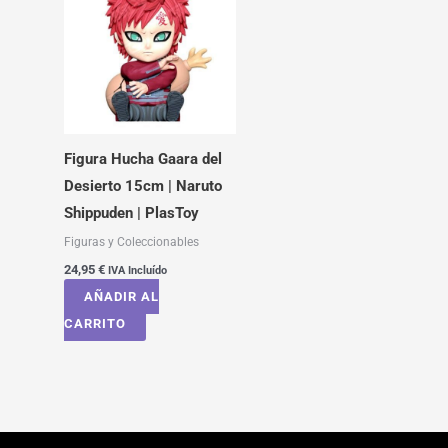
Figura Hucha Gaara del
Desierto 15cm | Naruto
Shippuden | PlasToy
Figuras y Coleccionables
24,95
€
IVA Incluído
AÑADIR AL
CARRITO