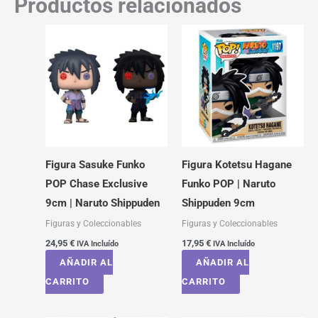
Productos relacionados
Figura Sasuke Funko
Figura Kotetsu Hagane
POP Chase Exclusive
Funko POP | Naruto
9cm | Naruto Shippuden
Shippuden 9cm
Figuras y Coleccionables
Figuras y Coleccionables
24,95
€
17,95
€
IVA Incluído
IVA Incluído
AÑADIR AL
AÑADIR AL
CARRITO
CARRITO