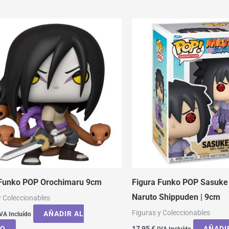
 Funko POP Orochimaru 9cm
Figura Funko POP Sasuke 
Naruto Shippuden | 9cm
y Coleccionables
Figuras y Coleccionables
AÑADIR AL
VA Incluído
TO
17,95
€
AÑADI
IVA Incluído