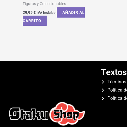
Figuras y Coleccionables
29,95
€
AÑADIR AL
IVA Incluído
CARRITO
Textos
Términos 
Política d
Política 