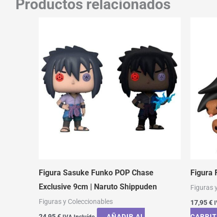
Productos relacionados
Figura Sasuke Funko POP Chase
Figura
Exclusive 9cm | Naruto Shippuden
Figuras 
Figuras y Coleccionables
17,95
€
I
24,95
€
AÑADIR AL
CARRI
IVA Incluído