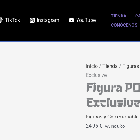
TIENDA
C
TikTok
Instagram
YouTube
CONÓCENOS
Inicio
/
Tienda
/
Figuras
Exclusive
Figura PO
Exclusiv
Figuras y Coleccionable
24,95
€
IVA Incluído