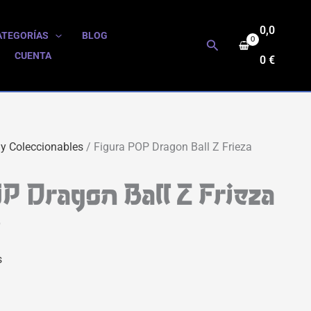
0,0
ATEGORÍAS
BLOG
Buscar
CUENTA
0
€
 y Coleccionables
/ Figura POP Dragon Ball Z Frieza
P Dragon Ball Z Frieza
e
s