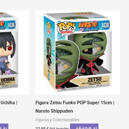
Uchiha |
Figura Zetsu Funko POP Super 15cm |
Naruto Shippuden
Figuras y Coleccionables
R AL
27,95
€
AÑADIR AL
IVA Incluído