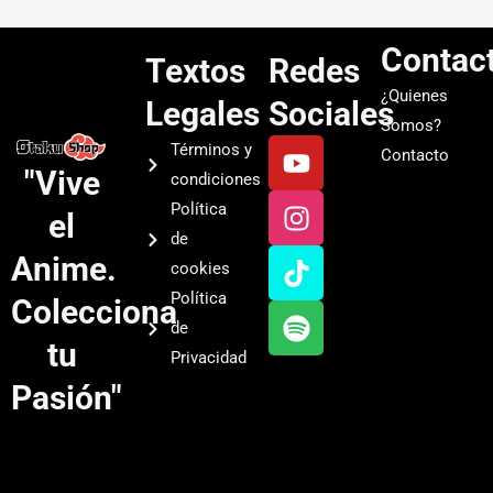
Contac
Textos
Redes
¿Quienes
Legales
Sociales
Somos?
Y
I
T
S
Términos y
Contacto
o
n
i
p
"Vive
condiciones
u
s
k
o
Política
el
t
t
t
t
de
u
a
o
i
Anime.
cookies
b
g
k
f
Política
Colecciona
e
r
y
de
a
tu
Privacidad
m
Pasión"