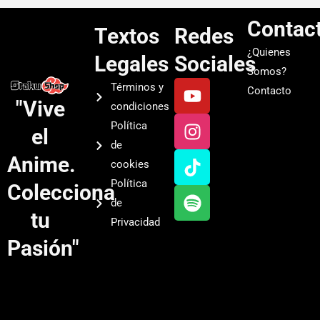
Contac
Textos
Redes
¿Quienes
Legales
Sociales
Somos?
Y
I
T
S
Términos y
Contacto
o
n
i
p
"Vive
condiciones
u
s
k
o
Política
el
t
t
t
t
de
u
a
o
i
Anime.
cookies
b
g
k
f
Política
Colecciona
e
r
y
de
a
tu
Privacidad
m
Pasión"