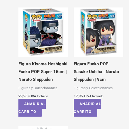
Figura Kisame Hoshigaki
Figura Funko POP
Funko POP Super 15cm |
Sasuke Uchiha | Naruto
Naruto Shippuden
Shippuden | 9cm
Figuras y Coleccionables
Figuras y Coleccionables
29,95
€
17,95
€
IVA Incluído
IVA Incluído
AÑADIR AL
AÑADIR AL
CARRITO
CARRITO