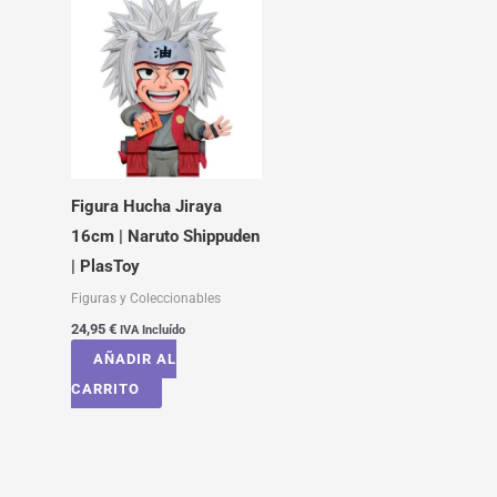
Figura Hucha Jiraya
16cm | Naruto Shippuden
| PlasToy
Figuras y Coleccionables
24,95
€
IVA Incluído
AÑADIR AL
CARRITO