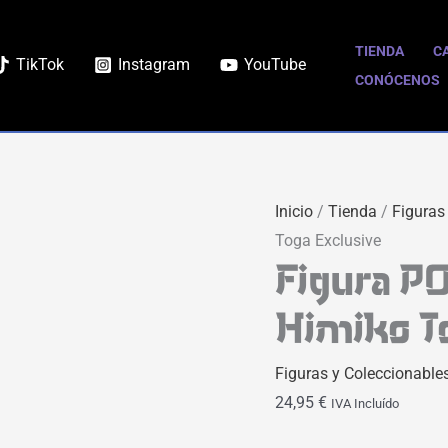
TIENDA
C
TikTok
Instagram
YouTube
CONÓCENOS
Inicio
/
Tienda
/
Figuras
Toga Exclusive
Figura P
Himiko T
Figuras y Coleccionable
24,95
€
IVA Incluído