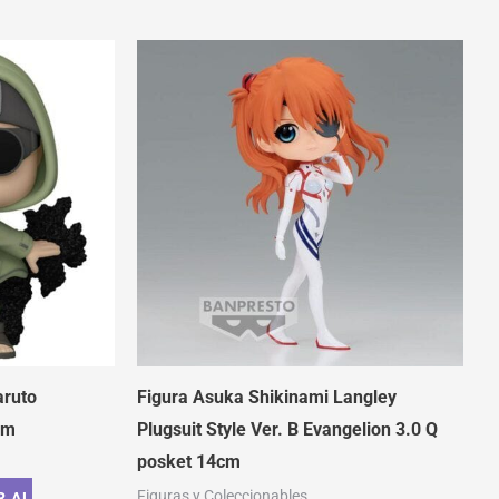
aruto
Figura Asuka Shikinami Langley
cm
Plugsuit Style Ver. B Evangelion 3.0 Q
posket 14cm
Figuras y Coleccionables
R AL