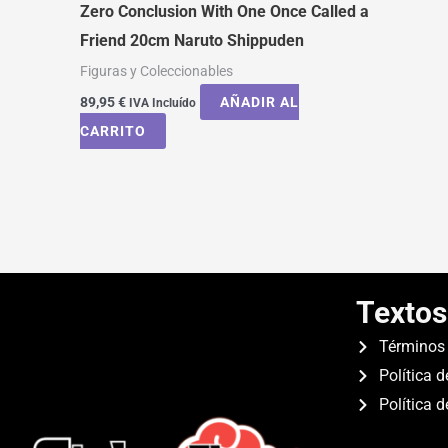
Zero Conclusion With One Once Called a
Friend 20cm Naruto Shippuden
Figuras y Coleccionables
89,95
€
AÑADIR AL
IVA Incluído
CARRITO
Textos
Términos 
Política d
Política 