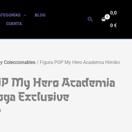
0,0
ATEGORÍAS
BLOG
Buscar
CUENTA
0
€
 y Coleccionables
/ Figura POP My Hero Academia Himiko
OP My Hero Academia
oga Exclusive
s