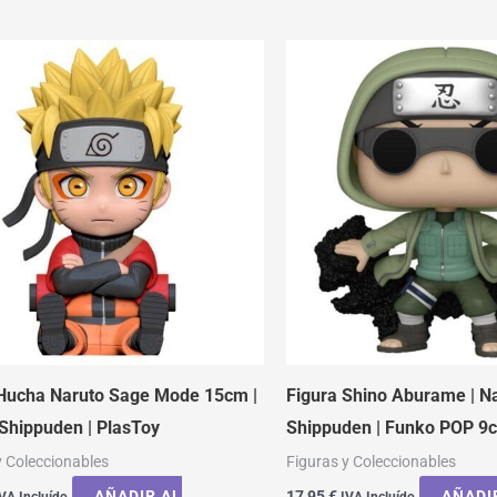
 Hucha Naruto Sage Mode 15cm |
Figura Shino Aburame | N
Shippuden | PlasToy
Shippuden | Funko POP 9
y Coleccionables
Figuras y Coleccionables
AÑADIR AL
17,95
€
AÑADI
VA Incluído
IVA Incluído