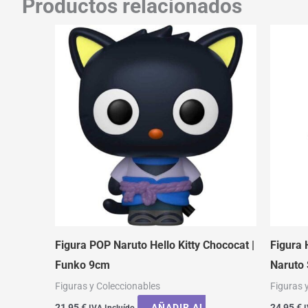
Productos relacionados
Figura POP Naruto Hello Kitty Chococat |
Figura
Funko 9cm
Naruto 
Figuras y Coleccionables
Figuras 
21,95
€
AÑADIR AL
24,95
€
IVA Incluído
I