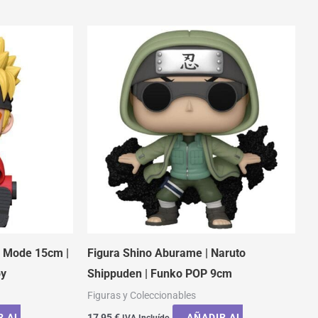
e Mode 15cm |
Figura Shino Aburame | Naruto
oy
Shippuden | Funko POP 9cm
Figuras y Coleccionables
R AL
17,95
€
AÑADIR AL
IVA Incluído