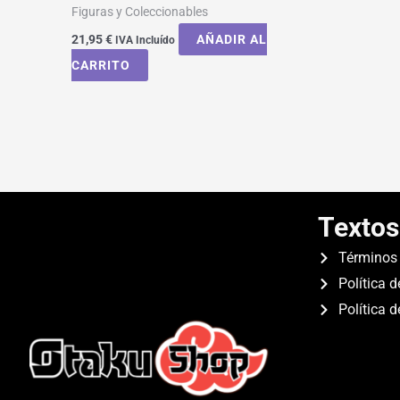
Figuras y Coleccionables
21,95
€
AÑADIR AL
IVA Incluído
CARRITO
Textos
Términos 
Política d
Política 