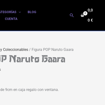
0,0
ATEGORÍAS
BLOG
Buscar
CUENTA
0
€
 y Coleccionables
/ Figura POP Naruto Gaara
OP Naruto Gaara
s
 de 9cm en caja regalo con ventana.