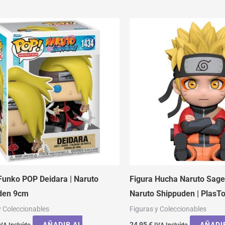
Funko POP Deidara | Naruto
Figura Hucha Naruto Sag
den 9cm
Naruto Shippuden | PlasT
y Coleccionables
Figuras y Coleccionables
AÑADIR AL
24,95
€
AÑADI
VA Incluído
IVA Incluído