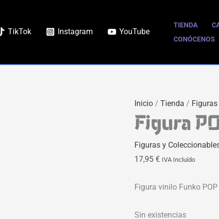
TIENDA
C
TikTok
Instagram
YouTube
CONÓCENOS
Inicio
/
Tienda
/
Figuras
Figura P
Figuras y Coleccionable
17,95
€
IVA Incluído
Figura vinilo Funko POP
Sin existencias