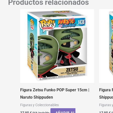
Productos relacionados
Figura Zetsu Funko POP Super 15cm |
Figura 
Naruto Shippuden
Shippu
Figuras y Coleccionables
Figuras 
27,95
€
AÑADIR AL
17,95
€
IVA Incluído
I