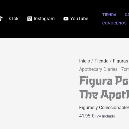
TIENDA
C
TikTok
Instagram
YouTube
CONÓCENOS
Inicio
/
Tienda
/
Figuras
Apothecary Diaries 17c
Figura P
The Apot
Figuras y Coleccionable
41,95
€
IVA Incluído