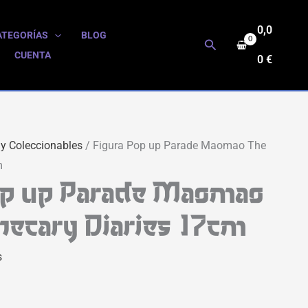
0,0
ATEGORÍAS
BLOG
Buscar
CUENTA
0
€
 y Coleccionables
/ Figura Pop up Parade Maomao The
m
op up Parade Maomao
hecary Diaries 17cm
s