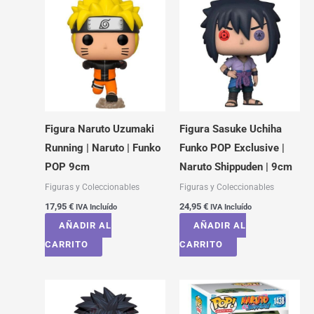
Figura Naruto Uzumaki
Figura Sasuke Uchiha
Running | Naruto | Funko
Funko POP Exclusive |
POP 9cm
Naruto Shippuden | 9cm
Figuras y Coleccionables
Figuras y Coleccionables
17,95
€
24,95
€
IVA Incluído
IVA Incluído
AÑADIR AL
AÑADIR AL
CARRITO
CARRITO