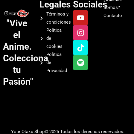
Legales
Sociales
Somos?
Y
I
T
S
Términos y
Contacto
o
n
i
p
"Vive
condiciones
u
s
k
o
Política
el
t
t
t
t
de
u
a
o
i
Anime.
cookies
b
g
k
f
Política
Colecciona
e
r
y
de
a
tu
Privacidad
m
Pasión"
Your Otaku Shop© 2025 Todos los derechos reservados.