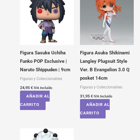
Figura Sasuke Uchiha
Figura Asuka Shikinami
Funko POP Exclusive |
Langley Plugsuit Style
Naruto Shippuden | 9cm
Ver. B Evangelion 3.0 Q
posket 14cm
Figuras y Coleccionables
Figuras y Coleccionables
24,95
€
IVA Incluído
AÑADIR AL
31,95
€
IVA Incluído
CARRITO
AÑADIR AL
CARRITO