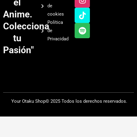
el
t
t
t
t
de
u
a
o
i
Anime.
cookies
b
g
k
f
Política
Colecciona
e
r
y
de
a
tu
Privacidad
m
Pasión"
Your Otaku Shop© 2025 Todos los derechos reservados.