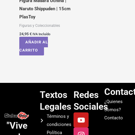
Figura Madara Uchiha |
Naruto Shippuden | 15cm
PlasToy
Figuras y Coleccionables
24,95
€
IVA Incluído
AÑADIR AL
CARRITO
Contac
Textos
Redes
¿Quienes
Legales
Sociales
Somos?
Y
I
T
S
Términos y
Contacto
o
n
i
p
"Vive
condiciones
u
s
k
o
Política