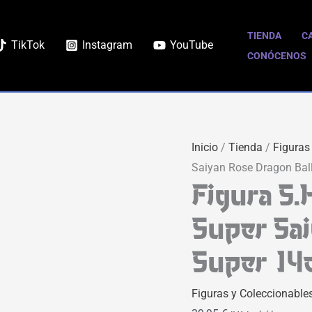
TIENDA
C
TikTok
Instagram
YouTube
CONÓCENOS
Inicio
/
Tienda
/
Figuras
Saiyan Rose Dragon Bal
Figura S.
Super Sai
Super 1
Figuras y Coleccionable