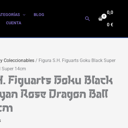
0,0
ATEGORÍAS
BLOG
Buscar
CUENTA
0
€
 y Coleccionables
/ Figura S.H. Figuarts Goku Black Super
l Super 14cm
H. Figuarts Goku Black
yan Rose Dragon Ball
4cm
s