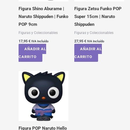
Figura Shino Aburame |
Figura Zetsu Funko POP
Naruto Shippuden | Funko
Super 15cm | Naruto
POP 9cm
Shippuden
Figuras y Coleccionables
Figuras y Coleccionables
17,95
€
27,95
€
IVA Incluído
IVA Incluído
AÑADIR AL
AÑADIR AL
CARRITO
CARRITO
Figura POP Naruto Hello