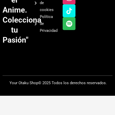
t
t
t
t
de
u
a
o
i
Anime.
cookies
b
g
k
f
Política
Colecciona
e
r
y
de
a
tu
Privacidad
m
Pasión"
Your Otaku Shop© 2025 Todos los derechos reservados.