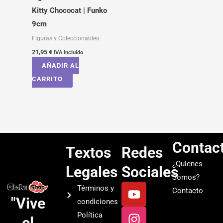
Kitty Chococat | Funko
9cm
Figuras y Coleccionables
21,95
€
IVA Incluído
AÑADIR AL
CARRITO
Contac
Textos
Redes
¿Quienes
Legales
Sociales
Somos?
Y
I
T
S
Términos y
Contacto
o
n
i
p
"Vive
condiciones
u
s
k
o
Política
el