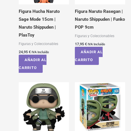
Figura Hucha Naruto
Figura Naruto Rasegan |
Sage Mode 15cm |
Naruto Shippuden | Funko
Naruto Shippuden |
POP 9cm
PlasToy
Figuras y Coleccionables
Figuras y Coleccionables
17,95
€
IVA Incluído
24,95
€
AÑADIR AL
IVA Incluído
AÑADIR AL
CARRITO
CARRITO