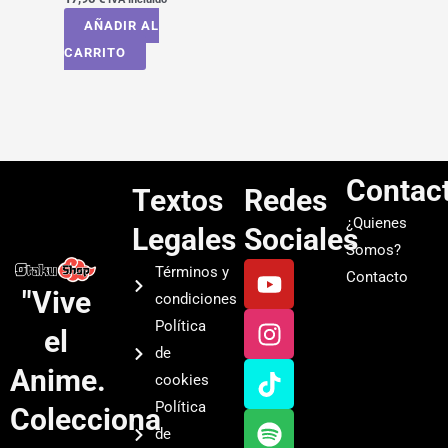
AÑADIR AL
CARRITO
Contac
Textos
Redes
¿Quienes
Legales
Sociales
Somos?
Y
I
T
S
Términos y
Contacto
o
n
i
p
"Vive
condiciones
u
s
k
o
Política
el
t
t
t
t
de
u
a
o
i
Anime.
cookies
b
g
k
f
Política
Colecciona
e
r
y
de
a