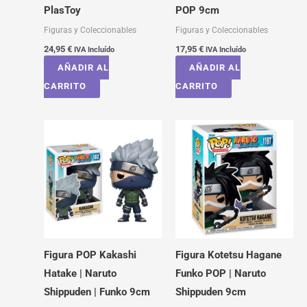
PlasToy
POP 9cm
Figuras y Coleccionables
Figuras y Coleccionables
24,95
€
17,95
€
IVA Incluído
IVA Incluído
AÑADIR AL
AÑADIR AL
CARRITO
CARRITO
Figura POP Kakashi
Figura Kotetsu Hagane
Hatake | Naruto
Funko POP | Naruto
Shippuden | Funko 9cm
Shippuden 9cm