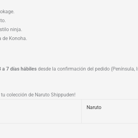
Hokage.
to.
tilo ninja.
ia de Konoha.
3 a 7 días hábiles
desde la confirmación del pedido (Península, Is
e tu colección de Naruto Shippuden!
Naruto