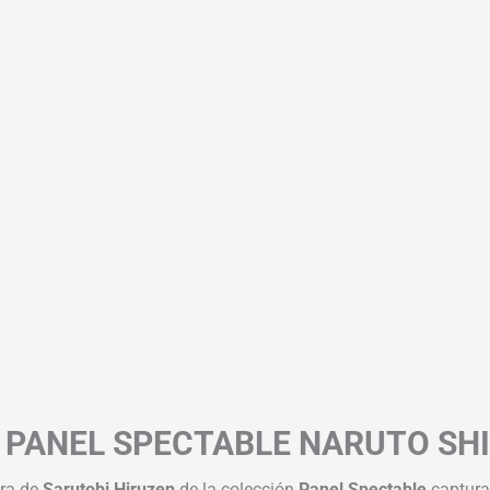
– PANEL SPECTABLE NARUTO SH
ura de
Sarutobi Hiruzen
de la colección
Panel Spectable
captura 