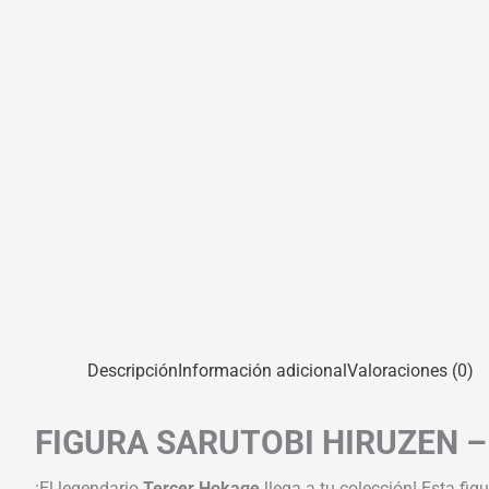
Descripción
Información adicional
Valoraciones (0)
FIGURA SARUTOBI HIRUZEN 
¡El legendario
Tercer Hokage
llega a tu colección! Esta fig