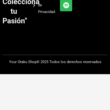
Colecciona
e
r
y
de
a
tu
Privacidad
m
Pasión"
Your Otaku Shop© 2025 Todos los derechos reservados.