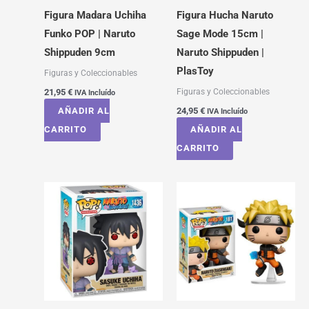
Figura Madara Uchiha
Figura Hucha Naruto
Funko POP | Naruto
Sage Mode 15cm |
Shippuden 9cm
Naruto Shippuden |
PlasToy
Figuras y Coleccionables
Figuras y Coleccionables
21,95
€
IVA Incluído
AÑADIR AL
24,95
€
IVA Incluído
CARRITO
AÑADIR AL
CARRITO