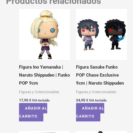
Productos relacionados
Figura Ino Yamanaka |
Figura Sasuke Funko
Naruto Shippuden | Funko
POP Chase Exclusive
POP 9cm
9cm | Naruto Shippuden
Figuras y Coleccionables
Figuras y Coleccionables
17,95
€
24,95
€
IVA Incluído
IVA Incluído
AÑADIR AL
AÑADIR AL
CARRITO
CARRITO