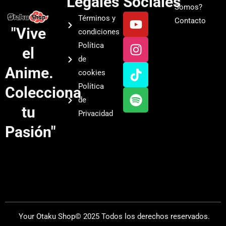
Legales
Sociales
Somos?
Y
I
T
S
Términos y
Contacto
o
n
i
p
"Vive
condiciones
u
s
k
o
Política
el
t
t
t
t
de
u
a
o
i
Anime.
cookies
b
g
k
f
Política
Colecciona
e
r
y
de
a
tu
Privacidad
m
Pasión"
Your Otaku Shop© 2025 Todos los derechos reservados.