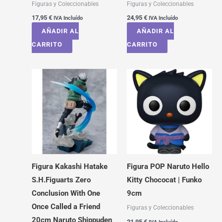
Figuras y Coleccionables
Figuras y Coleccionables
17,95
€
24,95
€
IVA Incluído
IVA Incluído
AÑADIR AL
AÑADIR AL
CARRITO
CARRITO
Figura Kakashi Hatake
Figura POP Naruto Hello
S.H.Figuarts Zero
Kitty Chococat | Funko
Conclusion With One
9cm
Once Called a Friend
Figuras y Coleccionables
20cm Naruto Shippuden
21,95
€