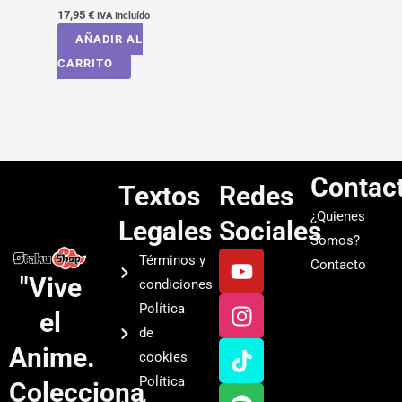
17,95
€
IVA Incluído
AÑADIR AL
CARRITO
Contac
Textos
Redes
¿Quienes
Legales
Sociales
Somos?
Y
I
T
S
Términos y
Contacto
o
n
i
p
"Vive
condiciones
u
s
k
o
Política
el
t
t
t
t
de
u
a
o
i
Anime.
cookies
b
g
k
f
Política
Colecciona
e
r
y