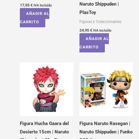
Naruto Shippuden |
17,95
€
IVA Incluído
PlasToy
AÑADIR AL
Figuras y Coleccionables
CARRITO
24,95
€
IVA Incluído
AÑADIR AL
CARRITO
Figura Hucha Gaara del
Figura Naruto Rasegan |
Desierto 15cm | Naruto
Naruto Shippuden | Funko