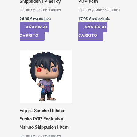
Shippuden | PlasToy
POP 9cm
Figuras y Coleccionables
Figuras y Coleccionables
24,95
€
17,95
€
IVA Incluído
IVA Incluído
AÑADIR AL
AÑADIR AL
CARRITO
CARRITO
Figura Sasuke Uchiha
Funko POP Exclusive |
Naruto Shippuden | 9cm
Figuras y Coleccionables