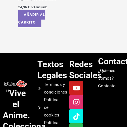
24,95
€
IVA Incluído
AÑADIR AL
CARRITO
Contac
Textos
Redes
¿Quienes
Legales
Sociales
Somos?
Y
I
T
S
Términos y
Contacto
o
n
i
p
"Vive
condiciones
u
s
k
o
Política
el
t
t
t
t
de
u
a
o
i
Anime.
cookies
b
g
k
f
Política
Colecciona
e
r
y