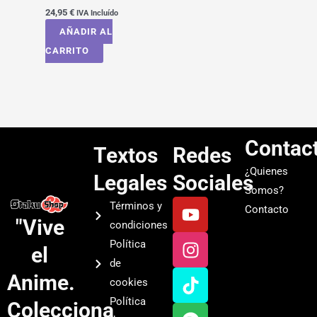
24,95
€
IVA Incluído
AÑADIR AL
CARRITO
Contac
Textos
Redes
¿Quienes
Legales
Sociales
Somos?
Y
I
T
S
Términos y
Contacto
o
n
i
p
"Vive
condiciones
u
s
k
o
Política
el
t
t
t
t
de
u
a
o
i
Anime.
cookies
b
g
k
f
Política
Colecciona
e
r
y