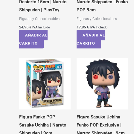
Desierto 15cm | Naruto
Naruto Shippuden | Funko
Shippuden | PlasToy
POP 9cm
Figuras y Coleccionables
Figuras y Coleccionables
24,95
€
17,95
€
IVA Incluído
IVA Incluído
AÑADIR AL
AÑADIR AL
CARRITO
CARRITO
Figura Funko POP
Figura Sasuke Uchiha
Sasuke Uchiha | Naruto
Funko POP Exclusive |
Shippuden | 9cm
Naruto Shippuden | 9cm