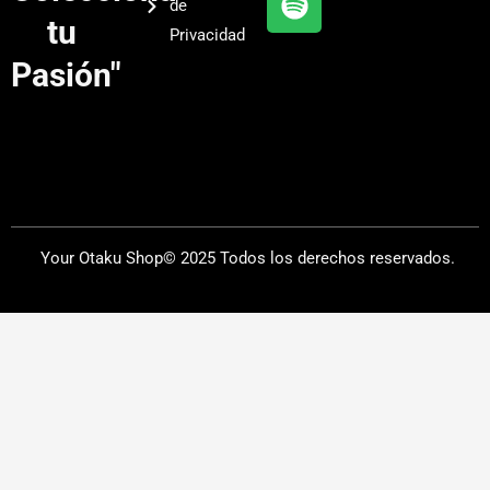
de
a
tu
Privacidad
m
Pasión"
Your Otaku Shop© 2025 Todos los derechos reservados.