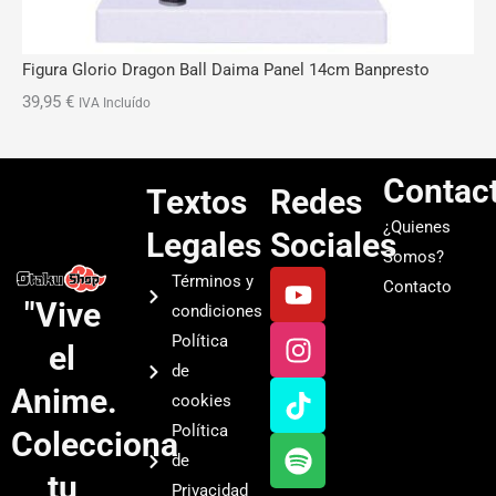
Figura Glorio Dragon Ball Daima Panel 14cm Banpresto
39,95
€
IVA Incluído
Contac
Textos
Redes
¿Quienes
Legales
Sociales
Somos?
Y
I
T
S
Términos y
Contacto
o
n
i
p
"Vive
condiciones
u
s
k
o
Política
el
t
t
t
t
de
u
a
o
i
Anime.
cookies
b
g
k
f
Política
Colecciona
e
r
y
de
a
tu
Privacidad