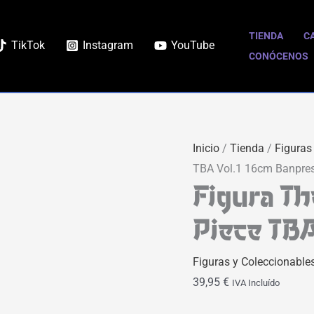
Figura
The
TIENDA
C
TikTok
Instagram
YouTube
Grandline
CONÓCENOS
Lady
One
Piece
TBA
Inicio
/
Tienda
/
Figuras
Vol.1
TBA Vol.1 16cm Banpre
16cm
Figura T
Banpresto
cantidad
Piece TB
Figuras y Coleccionable
39,95
€
IVA Incluído