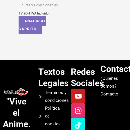
Figuras y Coleccionables
17,95
€
IVA Incluído
AÑADIR AL
CARRITO
Contac
Textos
Redes
¿Quienes
Legales
Sociales
Somos?
Y
I
T
S
Términos y
Contacto
o
n
i
p
"Vive
condiciones
u
s
k
o
Política
el
t
t
t
t
de
u
a
o
i
Anime.
cookies
b
g
k
f