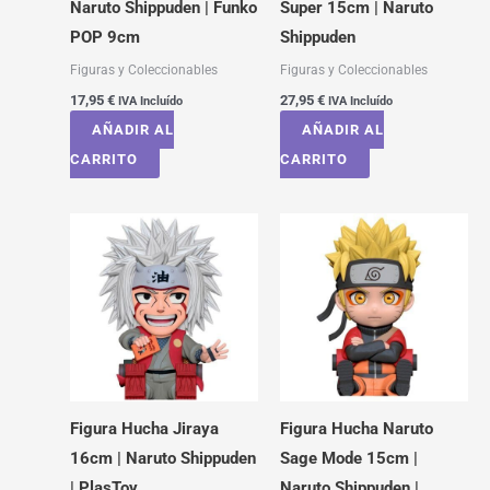
Naruto Shippuden | Funko
Super 15cm | Naruto
POP 9cm
Shippuden
Figuras y Coleccionables
Figuras y Coleccionables
17,95
€
27,95
€
IVA Incluído
IVA Incluído
AÑADIR AL
AÑADIR AL
CARRITO
CARRITO
Figura Hucha Jiraya
Figura Hucha Naruto
16cm | Naruto Shippuden
Sage Mode 15cm |
| PlasToy
Naruto Shippuden |