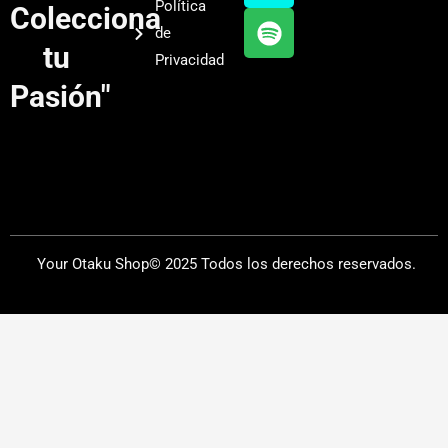
Política
Colecciona
e
r
y
de
a
tu
Privacidad
m
Pasión"
Your Otaku Shop© 2025 Todos los derechos reservados.