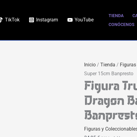
Figura
Trunks
TIENDA
C
TikTok
Instagram
YouTube
Super
CONÓCENOS
Hero
Dragon
Ball
Super
Inicio
/
Tienda
/
Figuras
15cm
Super 15cm Banpresto
Banpresto
Figura T
cantidad
Dragon B
Banprest
Figuras y Coleccionable