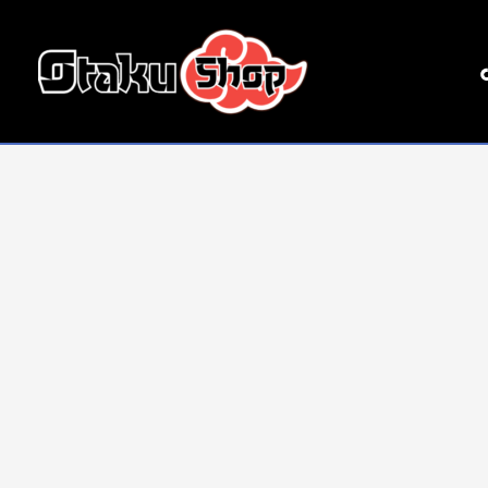
Ir
al
contenido