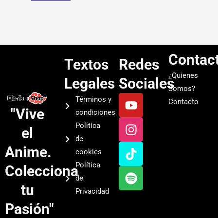
Contac
Textos
Redes
¿Quienes
Legales
Sociales
Somos?
Y
I
T
S
Términos y
Contacto
o
n
i
p
"Vive
condiciones
u
s
k
o
Política
el
t
t
t
t
de
u
a
o
i
Anime.
cookies
b
g
k
f
Política
Colecciona
e
r
y
de
a
tu
Privacidad
m
Pasión"