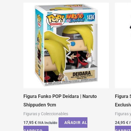
Figura Funko POP Deidara | Naruto
Figura
Shippuden 9cm
Exclusi
Figuras y Coleccionables
Figuras 
17,95
€
AÑADIR AL
24,95
€
IVA Incluído
I