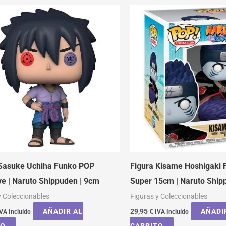
 Sasuke Uchiha Funko POP
Figura Kisame Hoshigaki
ve | Naruto Shippuden | 9cm
Super 15cm | Naruto Ship
y Coleccionables
Figuras y Coleccionables
AÑADIR AL
29,95
€
AÑADI
VA Incluído
IVA Incluído