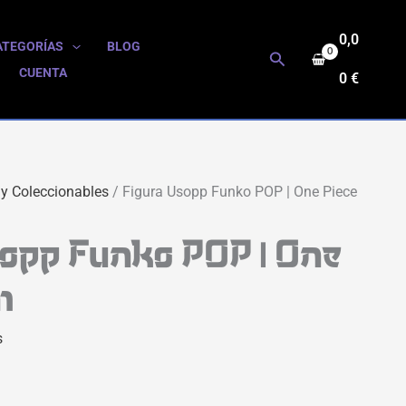
0,0
ATEGORÍAS
BLOG
Buscar
CUENTA
0
€
 y Coleccionables
/ Figura Usopp Funko POP | One Piece
sopp Funko POP | One
m
s