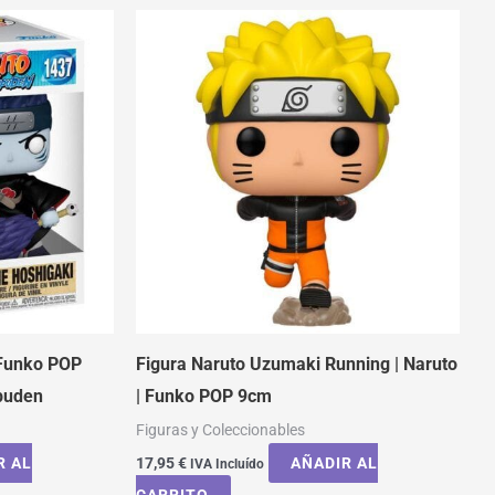
 Funko POP
Figura Naruto Uzumaki Running | Naruto
puden
| Funko POP 9cm
Figuras y Coleccionables
R AL
17,95
€
AÑADIR AL
IVA Incluído