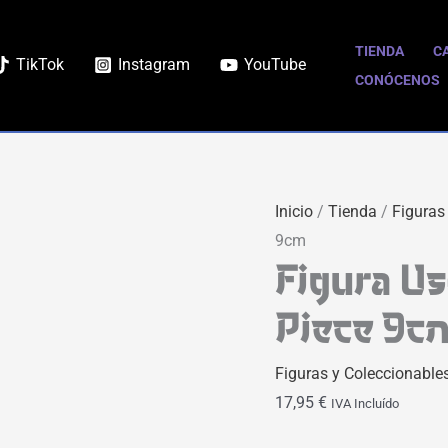
Figura
Usopp
TIENDA
C
TikTok
Instagram
YouTube
Funko
CONÓCENOS
POP
|
One
Piece
Inicio
/
Tienda
/
Figuras
9cm
9cm
cantidad
Figura U
Piece 9c
Figuras y Coleccionable
17,95
€
IVA Incluído