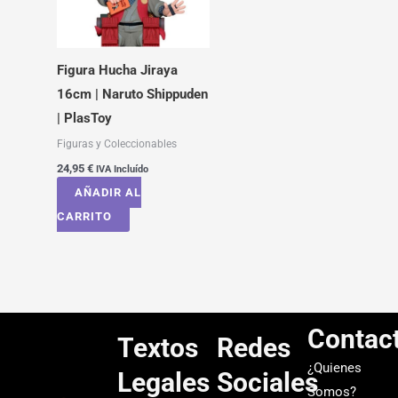
Figura Hucha Jiraya
16cm | Naruto Shippuden
| PlasToy
Figuras y Coleccionables
24,95
€
IVA Incluído
AÑADIR AL
CARRITO
Contac
Textos
Redes
¿Quienes
Legales
Sociales
Somos?