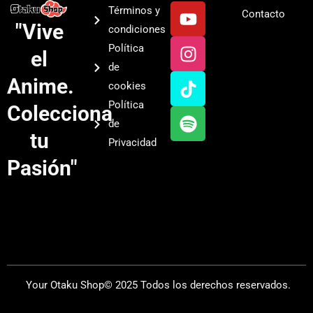
Y
I
T
S
Términos y
Contacto
o
n
i
p
"Vive
condiciones
u
s
k
o
Política
el
t
t
t
t
de
u
a
o
i
Anime.
cookies
b
g
k
f
Política
Colecciona
e
r
y
de
a
tu
Privacidad
m
Pasión"
Your Otaku Shop© 2025 Todos los derechos reservados.