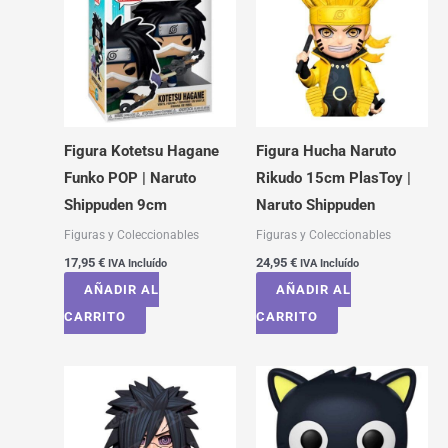
Figura Kotetsu Hagane
Figura Hucha Naruto
Funko POP | Naruto
Rikudo 15cm PlasToy |
Shippuden 9cm
Naruto Shippuden
Figuras y Coleccionables
Figuras y Coleccionables
17,95
€
24,95
€
IVA Incluído
IVA Incluído
AÑADIR AL
AÑADIR AL
CARRITO
CARRITO