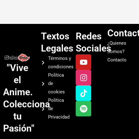
Contac
Textos
Redes
¿Quienes
Legales
Sociales
Somos?
Y
I
T
S
Términos y
Contacto
o
n
i
p
"Vive
condiciones
u
s
k
o
Política
el
t
t
t
t
de
u
a
o
i
Anime.
cookies
b
g
k
f
Política
Colecciona
e
r
y
de
a
tu
Privacidad
m
Pasión"