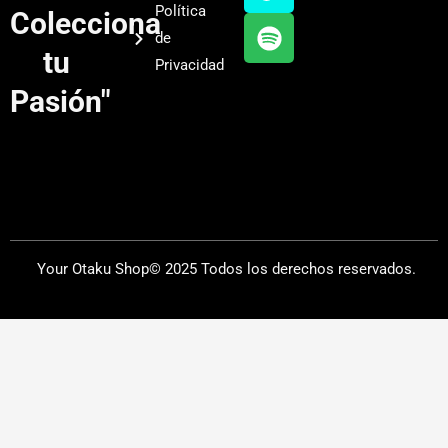
Política
Colecciona
e
r
y
de
a
tu
Privacidad
m
Pasión"
Your Otaku Shop© 2025 Todos los derechos reservados.