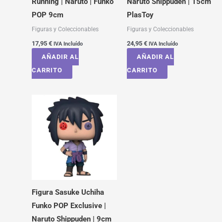
Running | Naruto | Funko
Naruto Shippuden | 15cm
POP 9cm
PlasToy
Figuras y Coleccionables
Figuras y Coleccionables
17,95
€
24,95
€
IVA Incluído
IVA Incluído
AÑADIR AL
AÑADIR AL
CARRITO
CARRITO
Figura Sasuke Uchiha
Funko POP Exclusive |
Naruto Shippuden | 9cm