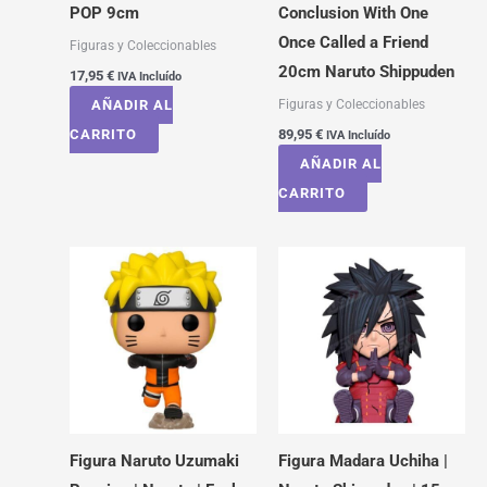
POP 9cm
Conclusion With One
Once Called a Friend
Figuras y Coleccionables
20cm Naruto Shippuden
17,95
€
IVA Incluído
Figuras y Coleccionables
AÑADIR AL
CARRITO
89,95
€
IVA Incluído
AÑADIR AL
CARRITO
Figura Naruto Uzumaki
Figura Madara Uchiha |