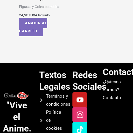
Figuras y Coleccionables
24,95
€
IVA Incluído
AÑADIR AL
CARRITO
Contac
Textos
Redes
¿Quienes
Legales
Sociales
Somos?
Y
I
T
S
Términos y
Contacto
o
n
i
p
"Vive
condiciones
u
s
k
o
Política
el
t
t
t
t
de
u
a
o
i
Anime.
cookies
b
g
k
f