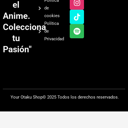
Política
el
t
t
t
t
de
u
a
o
i
Anime.
cookies
b
g
k
f
Política
Colecciona
e
r
y
de
a
tu
Privacidad
m
Pasión"
Your Otaku Shop© 2025 Todos los derechos reservados.