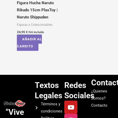
Figura Hucha Naruto
Rikudo 15cm PlasToy |
Naruto Shippuden
Figuras y Coleccionables
24,95
€
IVA Incluído
AÑADIR AL
CARRITO
Contac
Textos
Redes
¿Quienes
Legales
Sociales
Somos?
Y
I
T
S
Términos y
Contacto
o
n
i
p
"Vive
condiciones
u
s
k
o