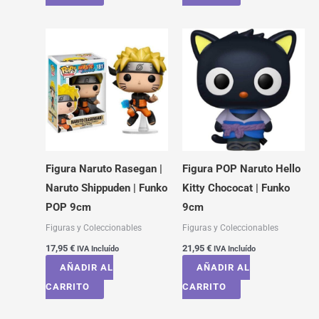
Figura Naruto Rasegan |
Figura POP Naruto Hello
Naruto Shippuden | Funko
Kitty Chococat | Funko
POP 9cm
9cm
Figuras y Coleccionables
Figuras y Coleccionables
17,95
€
21,95
€
IVA Incluído
IVA Incluído
AÑADIR AL
AÑADIR AL
CARRITO
CARRITO