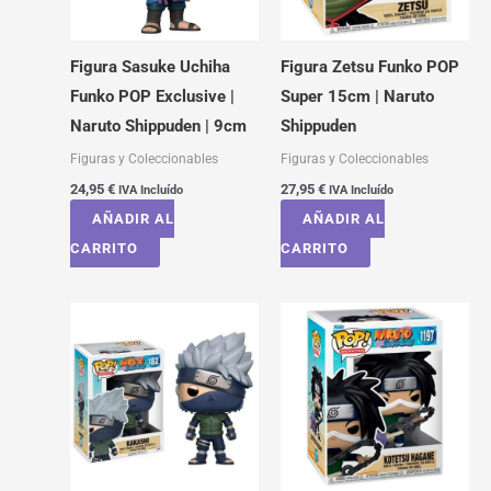
Figura Sasuke Uchiha
Figura Zetsu Funko POP
Funko POP Exclusive |
Super 15cm | Naruto
Naruto Shippuden | 9cm
Shippuden
Figuras y Coleccionables
Figuras y Coleccionables
24,95
€
27,95
€
IVA Incluído
IVA Incluído
AÑADIR AL
AÑADIR AL
CARRITO
CARRITO