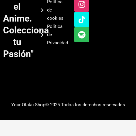
u
s
k
o
Política
el
t
t
t
t
de
u
a
o
i
Anime.
cookies
b
g
k
f
Política
Colecciona
e
r
y
de
a
tu
Privacidad
m
Pasión"
Your Otaku Shop© 2025 Todos los derechos reservados.