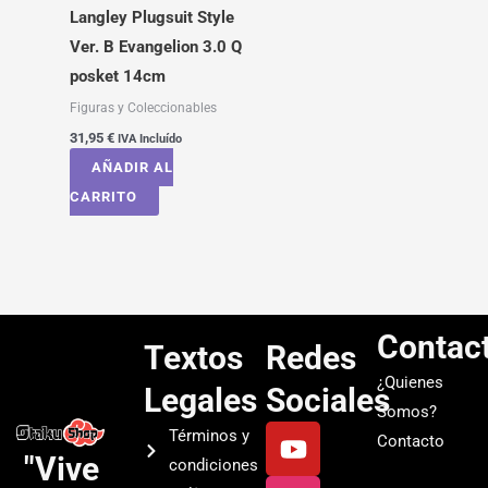
Langley Plugsuit Style
Ver. B Evangelion 3.0 Q
posket 14cm
Figuras y Coleccionables
31,95
€
IVA Incluído
AÑADIR AL
CARRITO
Contac
Textos
Redes
¿Quienes
Legales
Sociales
Somos?
Y
I
T
S
Términos y
Contacto
o
n
i
p
"Vive
condiciones