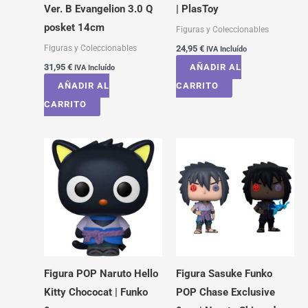
Ver. B Evangelion 3.0 Q
| PlasToy
posket 14cm
Figuras y Coleccionables
Figuras y Coleccionables
24,95
€
IVA Incluído
31,95
€
AÑADIR AL
IVA Incluído
AÑADIR AL
CARRITO
CARRITO
Figura POP Naruto Hello
Figura Sasuke Funko
Kitty Chococat | Funko
POP Chase Exclusive