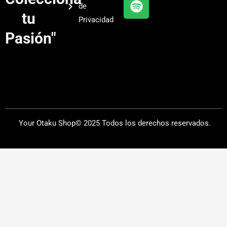
de
a
tu
Privacidad
m
Pasión"
Your Otaku Shop© 2025 Todos los derechos reservados.