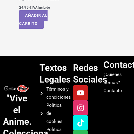
24,95
€
IVA Incluído
AÑADIR AL
CARRITO
Contac
Textos
Redes
¿Quienes
Legales
Sociales
Somos?
Y
I
T
S
Términos y
Contacto
o
n
i
p
"Vive
condiciones
u
s
k
o
Política
el
t
t
t
t
de
u
a
o
i
Anime.
cookies
b
g
k
f
Política
Colecciona
e
r
y