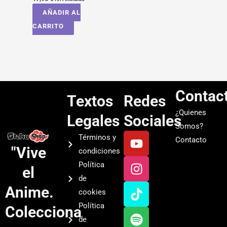
AÑADIR AL
CARRITO
Contac
Textos
Redes
¿Quienes
Legales
Sociales
Somos?
Y
I
T
S
Términos y
Contacto
o
n
i
p
"Vive
condiciones
u
s
k
o
Política
el
t
t
t
t
de
u
a
o
i
Anime.
cookies
b
g
k
f
Política
Colecciona
e
r
y
de
a