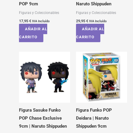
POP 9cm
Naruto Shippuden
Figuras y Coleccionables
Figuras y Coleccionables
17,95
€
29,95
€
IVA Incluído
IVA Incluído
AÑADIR AL
AÑADIR AL
CARRITO
CARRITO
Figura Sasuke Funko
Figura Funko POP
POP Chase Exclusive
Deidara | Naruto
9cm | Naruto Shippuden
Shippuden 9cm