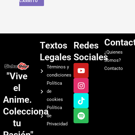
CARRITO
Contac
Textos
Redes
¿Quienes
Legales
Sociales
Somos?
Y
I
T
S
Términos y
Contacto
o
n
i
p
"Vive
condiciones
u
s
k
o
Política
el
t
t
t
t
de
u
a
o
i
Anime.
cookies
b
g
k
f
Política
Colecciona
e
r
y
de
a
tu
Privacidad
m
Pasión"