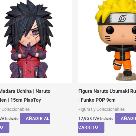
Madara Uchiha | Naruto
Figura Naruto Uzumaki Ru
den | 15cm PlasToy
| Funko POP 9cm
y Coleccionables
Figuras y Coleccionables
AÑADIR AL
17,95
€
AÑADI
VA Incluído
IVA Incluído
TO
CARRITO