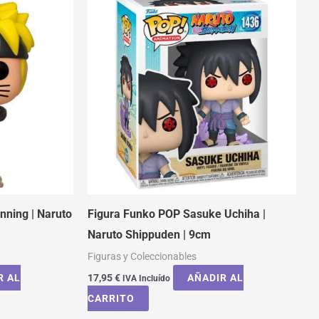
nning | Naruto
Figura Funko POP Sasuke Uchiha |
Naruto Shippuden | 9cm
Figuras y Coleccionables
R AL
17,95
€
AÑADIR AL
IVA Incluído
CARRITO