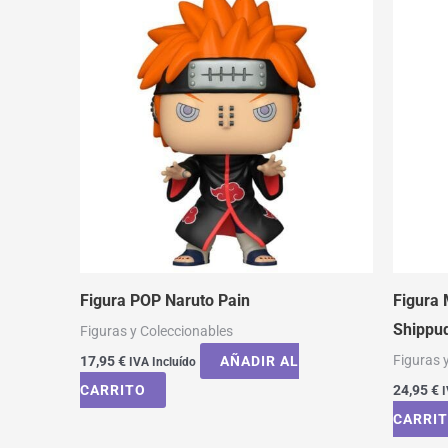
Figura POP Naruto Pain
Figura 
Shippu
Figuras y Coleccionables
Figuras 
17,95
€
AÑADIR AL
IVA Incluído
CARRITO
24,95
€
I
CARRI