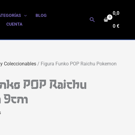
0,0
ATEGORÍAS
BLOG
Buscar
CUENTA
0
€
 y Coleccionables
/ Figura Funko POP Raichu Pokemon
unko POP Raichu
 9cm
s