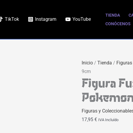
Figura
Funko
TIENDA
C
TikTok
Instagram
YouTube
POP
CONÓCENOS
Raichu
Pokemon
9cm
cantidad
Inicio
/
Tienda
/
Figuras
9cm
Figura F
Pokemon
Figuras y Coleccionable
17,95
€
IVA Incluído