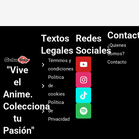
Contac
Textos
Redes
¿Quienes
Legales
Sociales
Somos?
Y
I
T
S
Términos y
Contacto
o
n
i
p
"Vive
condiciones
u
s
k
o
Política
el
t
t
t
t
de
u
a
o
i
Anime.
cookies
b
g
k
f
Política
Colecciona
e
r
y
de
a
tu
Privacidad
m
Pasión"