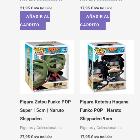
21,95
€
17,95
€
IVA Incluído
IVA Incluído
AÑADIR AL
AÑADIR AL
CARRITO
CARRITO
Figura Zetsu Funko POP
Figura Kotetsu Hagane
Super 15cm | Naruto
Funko POP | Naruto
Shippuden
Shippuden 9cm
Figuras y Coleccionables
Figuras y Coleccionables
27,95
€
17,95
€
IVA Incluído
IVA Incluído