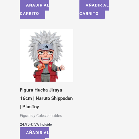
AÑADIR AL
AÑADIR AL
CARRITO
CARRITO
Figura Hucha Jiraya
16cm | Naruto Shippuden
| PlasToy
Figuras y Coleccionables
24,95
€
IVA Incluído
AÑADIR AL