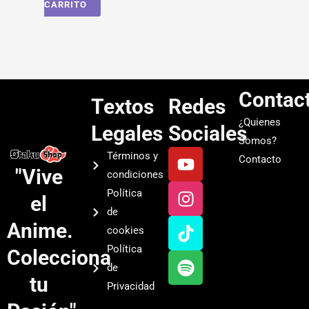
CARRITO
Contac
Textos
Redes
¿Quienes
Legales
Sociales
Somos?
Y
I
T
S
Términos y
Contacto
o
n
i
p
"Vive
condiciones
u
s
k
o
Política
el
t
t
t
t
de
u
a
o
i
Anime.
cookies
b
g
k
f
Política
Colecciona
e
r
y
de
a
tu
Privacidad
m