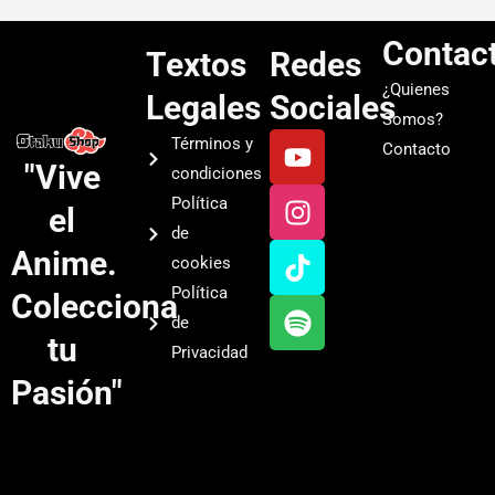
Contac
Textos
Redes
¿Quienes
Legales
Sociales
Somos?
Y
I
T
S
Términos y
Contacto
o
n
i
p
"Vive
condiciones
u
s
k
o
Política
el
t
t
t
t
de
u
a
o
i
Anime.
cookies
b
g
k
f
Política
Colecciona
e
r
y
de
a
tu
Privacidad
m
Pasión"