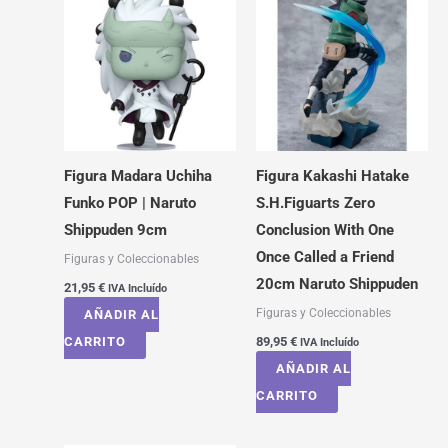
Figura Madara Uchiha
Figura Kakashi Hatake
Funko POP | Naruto
S.H.Figuarts Zero
Shippuden 9cm
Conclusion With One
Once Called a Friend
Figuras y Coleccionables
20cm Naruto Shippuden
21,95
€
IVA Incluído
Figuras y Coleccionables
AÑADIR AL
CARRITO
89,95
€
IVA Incluído
AÑADIR AL
CARRITO