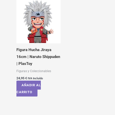
Figura Hucha Jiraya
16cm | Naruto Shippuden
| PlasToy
Figuras y Coleccionables
24,95
€
IVA Incluído
AÑADIR AL
CARRITO