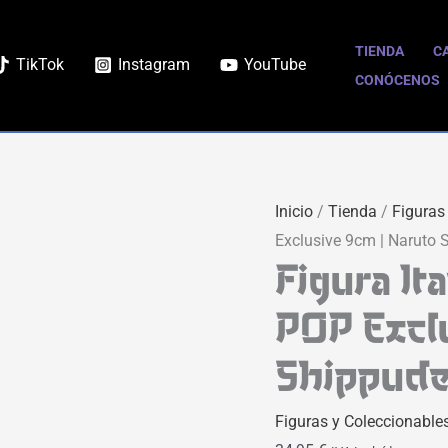
TIENDA
C
TikTok
Instagram
YouTube
CONÓCENOS
Inicio
/
Tienda
/
Figuras
Exclusive 9cm | Naruto
Figura I
POP Excl
Shippud
Figuras y Coleccionable