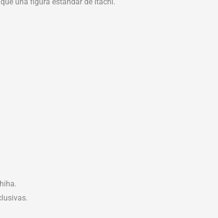
ue una figura estándar de Itachi.
hiha.
lusivas.