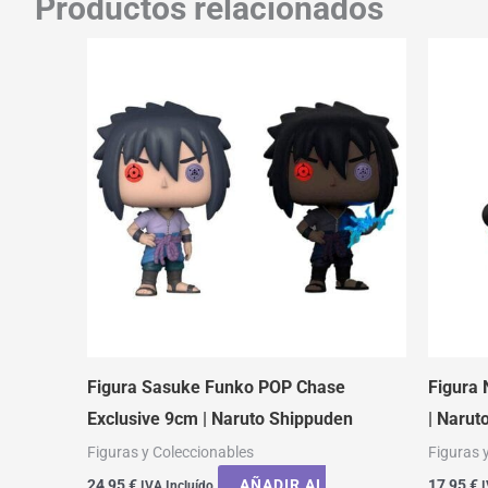
Productos relacionados
Figura Sasuke Funko POP Chase
Figura 
Exclusive 9cm | Naruto Shippuden
| Narut
Figuras y Coleccionables
Figuras 
24,95
€
AÑADIR AL
17,95
€
IVA Incluído
I