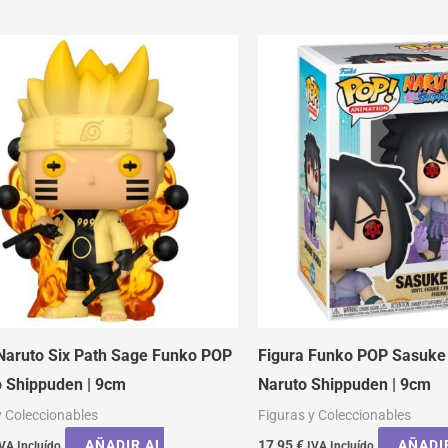
Naruto Six Path Sage Funko POP
Figura Funko POP Sasuke 
o Shippuden | 9cm
Naruto Shippuden | 9cm
y Coleccionables
Figuras y Coleccionables
AÑADIR AL
17,95
€
AÑADI
VA Incluído
IVA Incluído