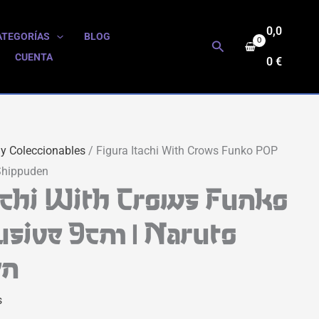
0,0
ATEGORÍAS
BLOG
Buscar
CUENTA
0
€
 y Coleccionables
/ Figura Itachi With Crows Funko POP
 Shippuden
tachi With Crows Funko
usive 9cm | Naruto
en
s