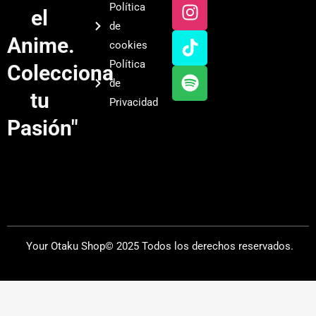
u
s
k
o
Política
el
t
t
t
t
de
u
a
o
i
Anime.
cookies
b
g
k
f
Política
Colecciona
e
r
y
de
a
tu
Privacidad
m
Pasión"
Your Otaku Shop© 2025 Todos los derechos reservados.