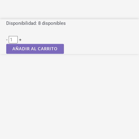
Lampara
Disponibilidad:
8 disponibles
Fruta
-
+
Flower-
Flower
AÑADIR AL CARRITO
One
Piece
cantidad