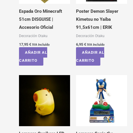
Espada Oro Minecraft
Poster Demon Slayer
51cm DISGUISE |
Kimetsu no Yaiba
Accesorio Oficial
91,5x61cm | ERIK
Decoración Otaku
Decoración Otaku
17,95
€
6,95
€
IVA Incluído
IVA Incluído
AÑADIR AL
AÑADIR AL
CARRITO
CARRITO