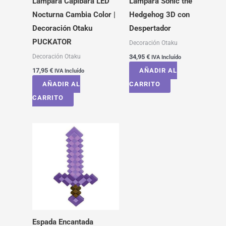
Lampara Capibara LED
Lampara Sonic the
Nocturna Cambia Color |
Hedgehog 3D con
Decoración Otaku
Despertador
PUCKATOR
Decoración Otaku
Decoración Otaku
34,95
€
IVA Incluído
17,95
€
AÑADIR AL
IVA Incluído
AÑADIR AL
CARRITO
CARRITO
Espada Encantada