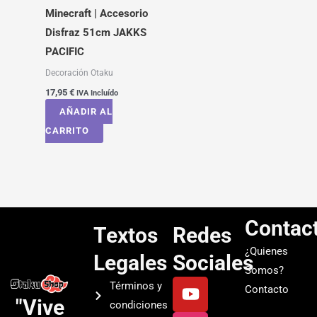
Minecraft | Accesorio
Disfraz 51cm JAKKS
PACIFIC
Decoración Otaku
17,95
€
IVA Incluído
AÑADIR AL
CARRITO
Contac
Textos
Redes
¿Quienes
Legales
Sociales
Somos?
Y
I
T
S
Términos y
Contacto
o
n
i
p
"Vive
condiciones