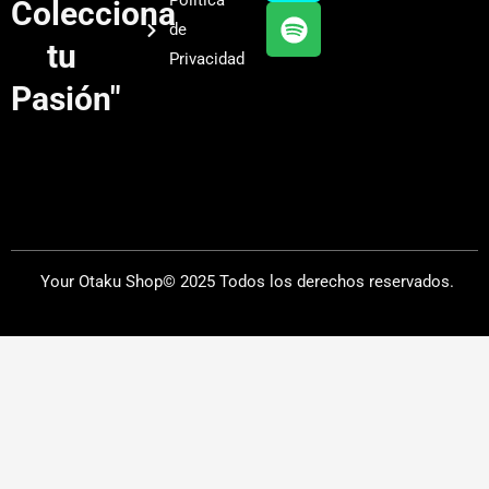
Política
Colecciona
e
r
y
de
a
tu
Privacidad
m
Pasión"
Your Otaku Shop© 2025 Todos los derechos reservados.