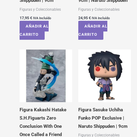
Shippuden | 9cm
9cm | Naruto Shippuden
Figuras y Coleccionables
Figuras y Coleccionables
17,95
€
24,95
€
IVA Incluído
IVA Incluído
AÑADIR AL
AÑADIR AL
CARRITO
CARRITO
Figura Kakashi Hatake
Figura Sasuke Uchiha
S.H.Figuarts Zero
Funko POP Exclusive |
Conclusion With One
Naruto Shippuden | 9cm
Once Called a Friend
Figuras y Coleccionables