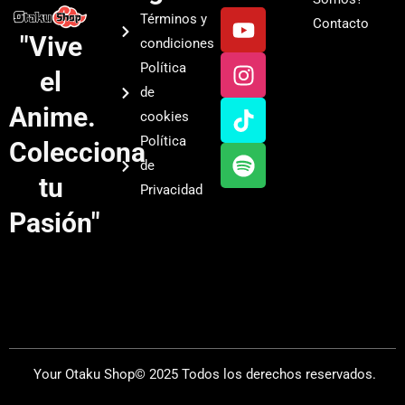
Y
I
T
S
Términos y
Contacto
o
n
i
p
"Vive
condiciones
u
s
k
o
Política
el
t
t
t
t
de
u
a
o
i
Anime.
cookies
b
g
k
f
Política
Colecciona
e
r
y
de
a
tu
Privacidad
m
Pasión"
Your Otaku Shop© 2025 Todos los derechos reservados.