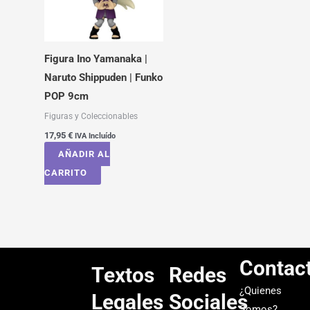
Figura Ino Yamanaka |
Naruto Shippuden | Funko
POP 9cm
Figuras y Coleccionables
17,95
€
IVA Incluído
AÑADIR AL
CARRITO
Contac
Textos
Redes
¿Quienes
Legales
Sociales
Somos?