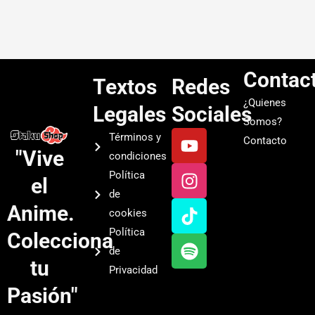
Contac
Textos
Redes
¿Quienes
Legales
Sociales
Somos?
Y
I
T
S
Términos y
Contacto
o
n
i
p
"Vive
condiciones
u
s
k
o
Política
el
t
t
t
t
de
u
a
o
i
Anime.
cookies
b
g
k
f
Política
Colecciona
e
r
y
de
a
tu
Privacidad
m
Pasión"